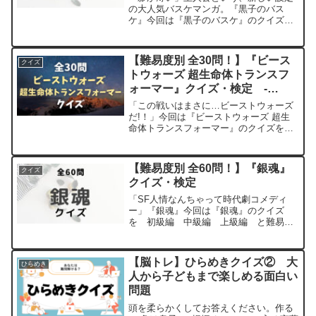
の大人気バスケマンガ。『黒子のバス
ケ』今回は『黒子のバスケ』のクイズ
を 初級編 中級編 上級編 と難易度
別に分け30問ご用意しました。よければ
最後までお付き合いください。※ネタバ
【難易度別 全30問！】『ビース
クイズ
レあります。ご注意ください...
トウォーズ 超生命体トランスフ
ォーマー』クイズ・検定 -
BEAST WARS:
「この戦いはまさに…ビーストウォーズ
TRANSFORMERS-
だ!！」今回は『ビーストウォーズ 超生
命体トランスフォーマー』のクイズを
初級編 中級編 上級編 と難易度別に
分け30問ご用意しました。よければ最後
までお付き合いください。※ネタバレあ
【難易度別 全60問！】『銀魂』
クイズ
り。ご注意ください。...
クイズ・検定
「SF人情なんちゃって時代劇コメディ
ー」『銀魂』今回は『銀魂』のクイズ
を 初級編 中級編 上級編 と難易度
別に分け60問ご用意しました。よければ
最後までお付き合いください。※ネタバ
レあり。ご注意ください。初級編問題
【脳トレ】ひらめきクイズ② 大
ひらめき
1【問題】元攘夷志士である...
人から子どもまで楽しめる面白い
問題
頭を柔らかくしてお答えください。作る