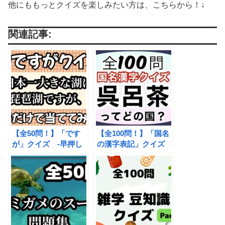
他にももっとクイズを楽しみたい方は、こちらから！↓
関連記事:
【全50問！】「です
【全100問！】「国名
が」クイズ -早押し
の漢字表記」クイズ
頻出パラレル問題の
小学生から大人まで楽
「～ですが」の前半部
しめる雑学クイズ
分から 後半を推理し
て答えるクイズ-