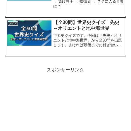
→ 負け息子 → 損振る → ？？に入る言葉
は？
【全30問】世界史クイズ 先史
クイズ
～オリエントと地中海世界
世界史クイズです。今回は「先史～オリ
エントと地中海世界」から全30問を出題
します。よければ最後までお付き合いく
ださい。先史時代問題1【問題】中央アフ
リカのチャドで発見された、最古と考え
られる化石人類を何という？答えはこち
らサヘラントロプス問...
スポンサーリンク