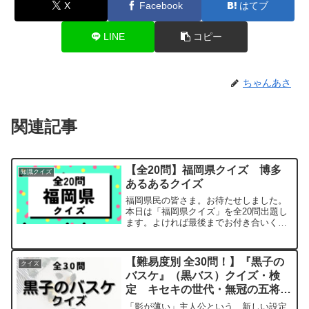
X
Facebook
はてブ
LINE
コピー
ちゃんあさ
関連記事
【全20問】福岡県クイズ 博多
知識クイズ
あるあるクイズ
福岡県民の皆さま。お待たせしました。
本日は「福岡県クイズ」を全20問出題し
ます。よければ最後までお付き合いくだ
さい。問題問題1【問題】福岡市の郷土料
理で、スズメダイに塩を付けて焼いた料
理といえば何？答えはこちらあぶってか
【難易度別 全30問！】『黒子の
クイズ
も問題2【問題】日本...
バスケ』（黒バス）クイズ・検
定 キセキの世代・無冠の五将な
どから難問を出題！
「影が薄い」主人公という、新しい設定