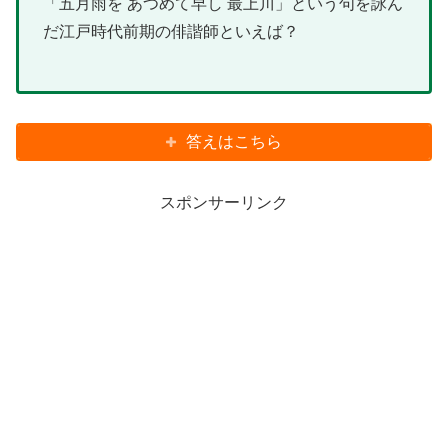
「五月雨を あつめて早し 最上川」という句を詠ん
だ江戸時代前期の俳諧師といえば？
答えはこちら
スポンサーリンク