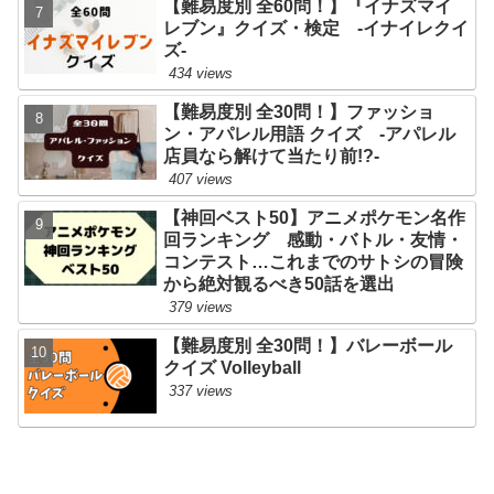
【難易度別 全60問！】『イナズマイ
レブン』クイズ・検定 -イナイレクイ
ズ-
434 views
【難易度別 全30問！】ファッショ
ン・アパレル用語 クイズ -アパレル
店員なら解けて当たり前!?-
407 views
【神回ベスト50】アニメポケモン名作
回ランキング 感動・バトル・友情・
コンテスト…これまでのサトシの冒険
から絶対観るべき50話を選出
379 views
【難易度別 全30問！】バレーボール
クイズ Volleyball
337 views