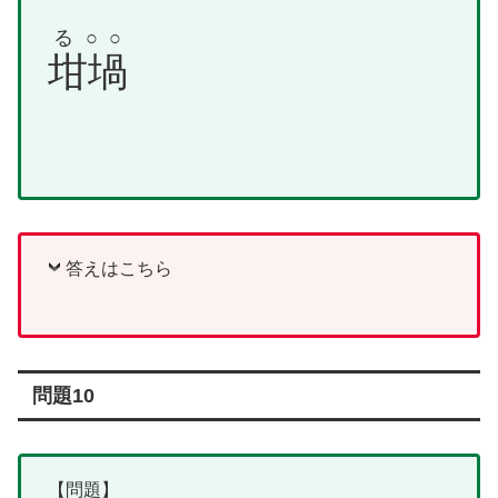
る○○
坩堝
答えはこちら
問題10
【問題】