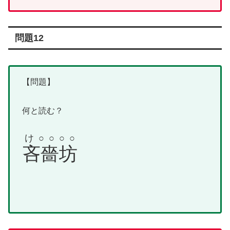
問題12
【問題】
何と読む？
け○○○○
吝嗇坊