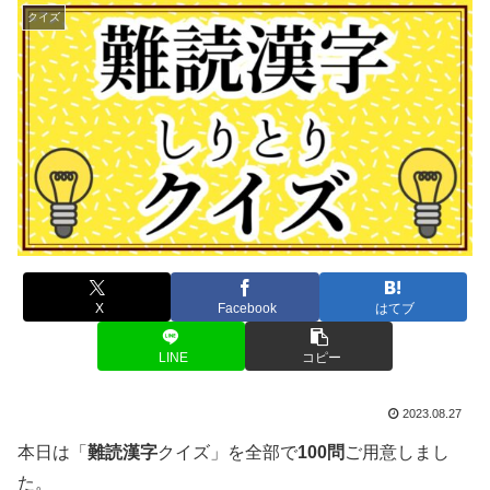
クイズ
X
Facebook
はてブ
LINE
コピー
2023.08.27
本日は「
難読漢字
クイズ」を全部で
100問
ご用意しまし
た。