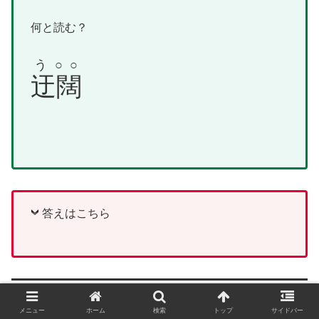
何と読む？
う○○
迂闊
答えはこちら
問題23
メニュー
ホーム
検索
トップ
サイドバー