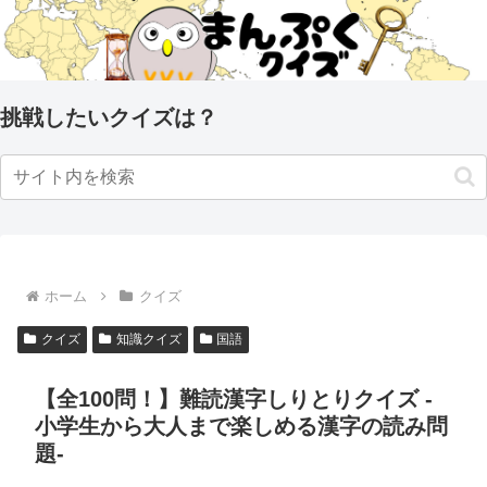
挑戦したいクイズは？
ホーム
クイズ
クイズ
知識クイズ
国語
【全100問！】難読漢字しりとりクイズ -
小学生から大人まで楽しめる漢字の読み問
題-