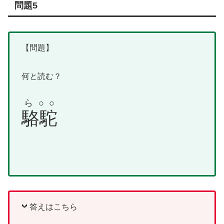
問題5
【問題】
何と読む？
ら○○
駱駝
答えはこちら