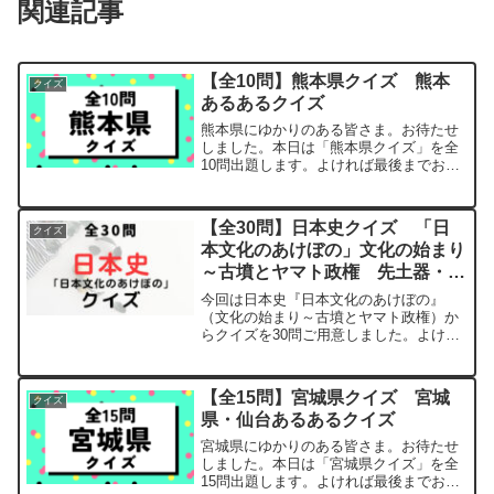
関連記事
【全10問】熊本県クイズ 熊本
クイズ
あるあるクイズ
熊本県にゆかりのある皆さま。お待たせ
しました。本日は「熊本県クイズ」を全
10問出題します。よければ最後までお付
き合いください。問題問題1【問題】輪切
りにしたサツマイモを、小麦粉・だんご
粉・塩で作った生地で包んで蒸した熊本
【全30問】日本史クイズ 「日
クイズ
県の郷土料理は？答え...
本文化のあけぼの」文化の始まり
～古墳とヤマト政権 先土器・縄
文・弥生・古墳時代クイズ
今回は日本史『日本文化のあけぼの』
（文化の始まり～古墳とヤマト政権）か
らクイズを30問ご用意しました。よけれ
ば最後までお付き合いください。文化の
始まり問題1【問題】氷河時代とも呼ばれ
る、新生代第四紀の時期のことを何とい
【全15問】宮城県クイズ 宮城
クイズ
う？問題2【問題】更新...
県・仙台あるあるクイズ
宮城県にゆかりのある皆さま。お待たせ
しました。本日は「宮城県クイズ」を全
15問出題します。よければ最後までお付