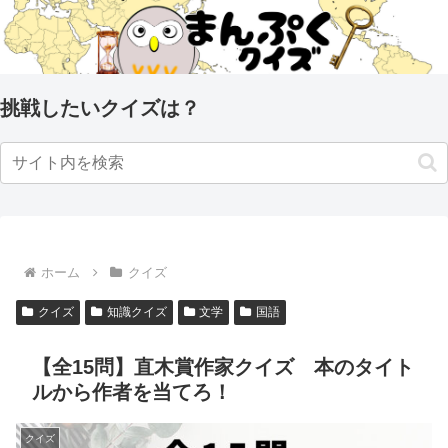
挑戦したいクイズは？
ホーム
クイズ
クイズ
知識クイズ
文学
国語
【全15問】直木賞作家クイズ 本のタイト
ルから作者を当てろ！
クイズ