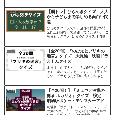
き合いください。問題問題1【問題】宮城
県北東部にある、日本三景の一つに数え
られている多島海は？答えはこちら松島
【脳トレ】ひらめきクイズ 大人
ひらめき
問題2【問題】宮城県...
から子どもまで楽しめる面白い問
題
ひらめきクイズです。全部で問題は5問。
全問正解目指して頑張ってください。↓こ
ちらもオススメ↓ひらめきクイズ【問題
①】羊小屋Ａ、Ｂ、Ｃの小屋がありま
す。 １匹目の羊はＡの小屋に入りまし
た。 ２匹目の羊はＢの小屋に入りまし
【全20問】『のび太とブリキの
クイズ
た。３匹目の羊はＣの小...
迷宮』クイズ 大長編・映画ドラ
えもんクイズ
本日は『のび太とブリキの迷宮』クイズ
です。※ネタバレあります。ご注意くだ
さい。ドラえもんが海に捨てられるとい
う衝撃。スペアポケットからのび太とし
ずかが飛び出すシーンは本作屈指の名シ
ーンだと思っています。問題は全部で20
【全20問！】『ミュウと波導の
クイズ
問。よければ最後までお...
勇者 ルカリオ』クイズ・検定 -
劇場版ポケットモンスターアドバ
ンスジェネレーション（映画ポケ
劇場版『ポケットモンスター』シリーズ
モン）‐
の第8作目。『ミュウと波導の勇者 ルカ