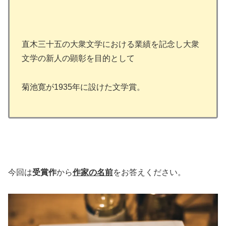
直木三十五の大衆文学における業績を記念し大衆
文学の新人の顕彰を目的として
菊池寛が1935年に設けた文学賞。
今回は
受賞作
から
作家の名前
をお答えください。