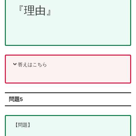
『理由』
答えはこちら
問題5
【問題】