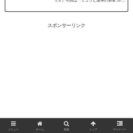
リオ』今回は『ミュウと波導の勇者 ルカ
リオ』のクイズを20問ご用意しました。
よければ最後までお付き合いください。
※ネタバレあり。ご注意ください。問題
問題1【問題】数百...
スポンサーリンク
メニュー
ホーム
検索
トップ
サイドバー