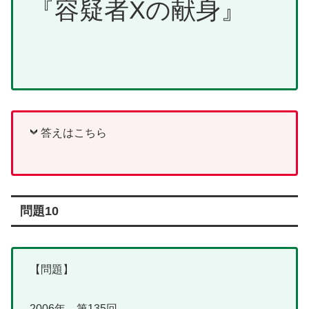
『容疑者Xの献身』
答えはこちら
問題10
【問題】
2006年 第135回