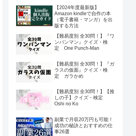
【2024年度最新版】
Amazon kindleで自作の本
（電子書籍・マンガ）を出
版する方法
【難易度別 全30問！】『ワ
ンパンマン』クイズ・検
定 One Punch-Man
【難易度別 全30問！】『ガ
ラスの仮面』クイズ・検
定 ガラかめ
【難易度別 全30問！】【推
しの子】クイズ・検定
Oshi no Ko
副業で月収20万円も可能！
成功の秘訣とおすすめの仕
事26選