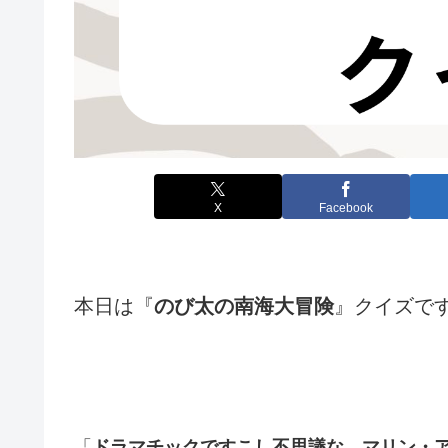
X
Facebook
本日は『
のび太の南海大冒険
』クイズで
「
ドラマチックですこし不思議な、マリン・