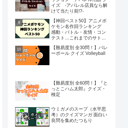
イズ -アパレル店員なら解
けて当たり前!?-
【神回ベスト50】アニメポ
ケモン名作回ランキング
感動・バトル・友情・コン
テスト…これまでのサトシ
の冒険から絶対観るべき50
【難易度別 全30問！】バレ
話を選出
ーボール クイズ Volleyball
【難易度別 全60問！】『と
っとこハム太郎』クイズ・
検定
ウミガメのスープ（水平思
考）のクイズマンガ 面白い
良問を集めたつもり