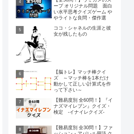
ープ オリジナル問題 面白
い水平思考クイズゲーム や
やライトな良問・傑作選
ココ・シャネルの生涯と彼
女が残したもの
【脳トレ】マッチ棒クイ
ズ ～マッチ棒を1本だけ
動かして正しい計算式を作
って下さい～
【難易度別 全60問！】『イ
ナズマイレブン』クイズ・
検定 -イナイレクイズ-
【難易度別 全30問！】ファ
ッション・アパレル用語 ク