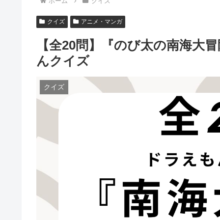
ホーム
クイズ
クイズ
アニメ・マンガ
【全20問】『のび太の南海大
んクイズ
クイズ