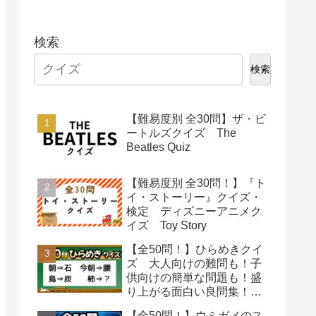
検索
検索
【難易度別 全30問】ザ・ビ
ートルズクイズ The
Beatles Quiz
【難易度別 全30問！】『ト
イ・ストーリー』クイズ・
検定 ディズニーアニメク
イズ Toy Story
【全50問！】ひらめきクイ
ズ 大人向けの難問も！子
供向けの簡単な問題も！盛
り上がる面白い良問集！
【脳トレで頭の体操】
【全50問！】ウミガメのス