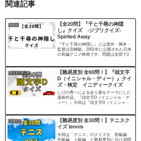
関連記事
【全20問】『千と千尋の神隠
クイズ
し』クイズ -ジブリクイズ‐
Spirited Away
『千と千尋の神隠し』とは原作・脚本・
監督は宮崎駿。2001年に公開された日本
の長編アニメ映画です。問題は全部で20
問。よければ最後までお付き合いくださ
い。初級編問題1【問題】本作の主人公で
ある10歳の少女の名は？問題2【問題】
【難易度別 全60問！】『頭文字
アニメ・マンガ
千尋の両親は、...
D（イニシャル・ディー）』クイ
ズ・検定 イニディークイズ
しげの秀一による走り屋をテーマにした
漫画作品。『頭文字D（イニシャル・デ
ィー）』今回は『頭文字D（イニシャ
ル・ディー）』のクイズを 初級編 中
級編 上級編 と難易度別に分け全60問
ご用意しました。よければ最後までお付
【難易度別 全30問！】テニスク
スポーツ
き合いください。※ネタバ...
イズ tennis
今回は「テニス」のクイズを 初級編
中級編 上級編 と難易度別に分け30問