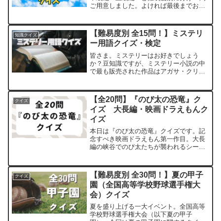
ご用意しました。よければ最後までお付
き合いください。初級編問題1【問題】ガ
ット（ストリングス）をラケットに張る
強さのことを何という？答えはこちらテ
【難易度別 全15問！】ミステリ
知識クイズ
ンション問題2【問題...
ー用語クイズ・検定
皆さま。ミステリーはお好きでしょう
か？豆知識ですが、ミステリー小説の中
で最も販売された作品はアガサ・クリス
ティの『そして誰もいなくなった』だそ
うですよ！（1億冊以上）今回はミステリ
ー用語についてのクイズを全15問ご用意
【全20問】『のび太の恐竜』ク
クイズ
しました。マニアなら簡...
イズ 大長編・映画ドラえもんク
イズ
本日は『のび太の恐竜』クイズです。記
念すべき映画ドラえもん第一作目。大長
編の峡谷でのび太たちが襲われるシーン
の背景の書き込みはすごかったですね。
（クイズの問題にあるので詳しくは書き
ませんが…）それと「俺は歩く！のび太
【難易度別 全30問！】夏の甲子
クイズ
と一緒にな！」のジャイア...
園（全国高等学校野球選手権大
会）クイズ
夏を盛り上げる一大イベント。全国高等
学校野球選手権大会（以下夏の甲子