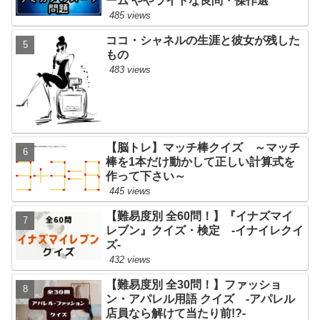
ーム ややライトな良問・傑作選
485 views
ココ・シャネルの生涯と彼女が残した
もの
483 views
【脳トレ】マッチ棒クイズ ～マッチ
棒を1本だけ動かして正しい計算式を
作って下さい～
445 views
【難易度別 全60問！】『イナズマイ
レブン』クイズ・検定 -イナイレクイ
ズ-
432 views
【難易度別 全30問！】ファッショ
ン・アパレル用語 クイズ -アパレル
店員なら解けて当たり前!?-