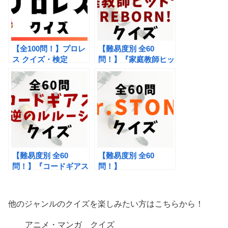
【全100問！】プロレ
【難易度別 全60
ス クイズ・検定
問！】『家庭教師ヒッ
トマンREBORN!』ク
イズ -リボーンクイズ-
【難易度別 全60
【難易度別 全60
問！】『コードギアス
問！】
反逆のルルーシュ』ク
『Dr.STONE（ドクタ
イズ・検定
ーストーン）』クイ
ズ・検定
他のジャンルのクイズを楽しみたい方はこちらから！
アニメ・マンガ クイズ