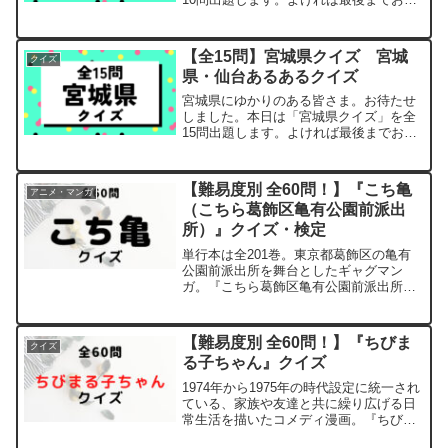
き合いください。問題問題1【問題】すり
つぶしたうるち米のご飯を杉の棒に先端
から包むように巻き付けて焼いた秋田県
【全15問】宮城県クイズ 宮城
クイズ
の郷土料理は？答えは...
県・仙台あるあるクイズ
宮城県にゆかりのある皆さま。お待たせ
しました。本日は「宮城県クイズ」を全
15問出題します。よければ最後までお付
き合いください。問題問題1【問題】宮城
県北東部にある、日本三景の一つに数え
られている多島海は？答えはこちら松島
【難易度別 全60問！】『こち亀
アニメ・マンガ
問題2【問題】宮城県...
（こちら葛飾区亀有公園前派出
所）』クイズ・検定
単行本は全201巻。東京都葛飾区の亀有
公園前派出所を舞台としたギャグマン
ガ。『こちら葛飾区亀有公園前派出所』
通称『こち亀』今回は『こち亀』のクイ
ズを 初級編 中級編 上級編 と難易
度別に分け60問ご用意しました。よけれ
【難易度別 全60問！】『ちびま
クイズ
ば最後までお付き合いく...
る子ちゃん』クイズ
1974年から1975年の時代設定に統一され
ている、家族や友達と共に繰り広げる日
常生活を描いたコメディ漫画。『ちびま
る子ちゃん』今回は『ちびまる子ちゃ