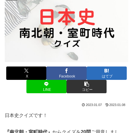
X
Facebook
はてブ
LINE
コピー
2023.01.07
2023.01.08
日本史クイズです！
『南北朝・室町時代』
からクイズを
20問
ご用意しまし