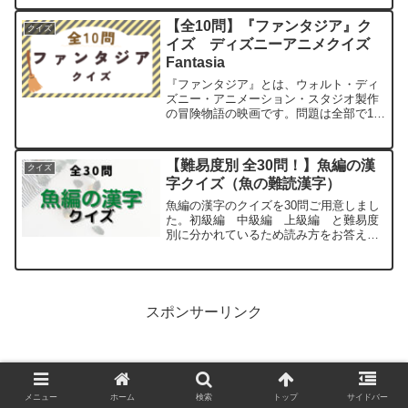
ん』のクイズを初級編 中級編 上級
編 と難易度別に分け60問ご用意しまし
【全10問】『ファンタジア』ク
クイズ
た。よければ最後ま...
イズ ディズニーアニメクイズ
Fantasia
『ファンタジア』とは、ウォルト・ディ
ズニー・アニメーション・スタジオ製作
の冒険物語の映画です。問題は全部で10
問です。よければ最後までお付き合いく
ださい。問題問題1【問題】映画『ファン
タジア』の監督は？答えはこちらベン・
【難易度別 全30問！】魚編の漢
クイズ
シャープスティーン問...
字クイズ（魚の難読漢字）
魚編の漢字のクイズを30問ご用意しまし
た。初級編 中級編 上級編 と難易度
別に分かれているため読み方をお答えく
ださい。よければ最後までお付き合いく
ださい。初級編問題1【問題】何と読む？
鮎問題2【問題】何と読む？鯵問題3【問
題】何と読む？鯨問...
スポンサーリンク
メニュー
ホーム
検索
トップ
サイドバー