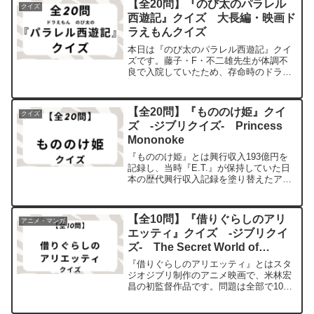
【全20問】『のび太のパラレル
クイズ
西遊記』クイズ 大長編・映画ド
ラえもんクイズ
本日は『のび太のパラレル西遊記』クイ
ズです。藤子・F・不二雄先生が体調不
良で入院していたため、存命時のドラえ
もん映画作品の中では唯一、原作漫画の
大長編ドラえもんが描かれていない作品
です。序盤の不穏さはなかなか他の作品
【全20問】『もののけ姫』クイ
クイズ
にはない空気感を作り出し...
ズ -ジブリクイズ‐ Princess
Mononoke
『もののけ姫』とは興行収入193億円を
記録し、当時『E.T.』が保持していた日
本の歴代興行収入記録を塗り替えたアニ
メ映画作品。問題は全部で20問。よけれ
ば最後までお付き合いください。初級編
問題1【問題】本作の主人公である、アイ
【全10問】『借りぐらしのアリ
アニメ・マンガ
ヌ民族の若者の...
エッティ』クイズ -ジブリクイ
ズ‐ The Secret World of
Arrietty
『借りぐらしのアリエッティ』とはスタ
ジオジブリ制作のアニメ映画で、米林宏
昌の初監督作品です。問題は全部で10
問。よければ最後までお付き合いくださ
い。問題問題1【問題】本作の主人公であ