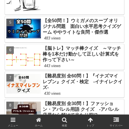
【全50問！】ウミガメのスープ オリ
ジナル問題 面白い水平思考クイズゲ
ーム ややライトな良問・傑作選
483 views
【脳トレ】マッチ棒クイズ ～マッチ
棒を1本だけ動かして正しい計算式を
作って下さい～
443 views
【難易度別 全60問！】『イナズマイ
レブン』クイズ・検定 -イナイレクイ
ズ-
430 views
【難易度別 全30問！】ファッショ
ン・アパレル用語 クイズ -アパレル
店員なら解けて当たり前!?-
406 views
メニュー
ホーム
検索
トップ
サイドバー