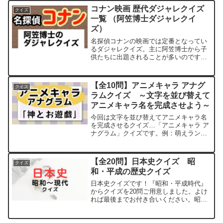
る、小人の少女は？問題2【問題】アリエ
コナン映画 歴代ダジャレクイズ
クイズ
ッティの母親の名は？...
一覧 （阿笠博士ダジャレクイ
ズ）
名探偵コナンの映画では定番となってい
るダジャレクイズ。主に阿笠博士から子
供たちに出題されることが多いのです
が、今回は歴代のコナン映画で出題され
た問題を振り返ってみたいと思います。
よければ最後までお付き合いください。
【全10問】アニメキャラ アナグ
クイズ
コナン映画ダジャレクイズ時...
ラムクイズ ～文字を並び替えて
アニメキャラ名を完成させよう～
今回は文字を並び替えてアニメキャラ名
を完成させるクイズ…「アニメキャラ ア
ナグラム」クイズです。例：萌えランド
→（答え）ドラえもん問題は全部で10
問。すべて国民的アニメのキャラの名前
になります！よければ最後までお付き合
【全20問】日本史クイズ 昭
クイズ
いください。アニメキャ...
和・平成の歴史クイズ
日本史クイズです！『昭和・平成時代』
からクイズを20問ご用意しました。よけ
れば最後までお付き合いください。昭和
時代問題1【問題】1930年代にアメリカ
を皮切りに世界的に起こった深刻な経済