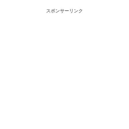
恐慌を何という？問題2【問題】日本放送
協会（NHK）で...
スポンサーリンク