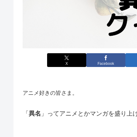
X
Facebook
アニメ好きの皆さま。
「
異名
」ってアニメとかマンガを盛り上