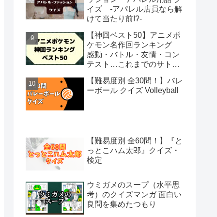
イズ -アパレル店員なら解
けて当たり前!?-
【神回ベスト50】アニメポ
ケモン名作回ランキング
感動・バトル・友情・コン
テスト…これまでのサトシ
の冒険から絶対観るべき50
【難易度別 全30問！】バレ
話を選出
ーボール クイズ Volleyball
【難易度別 全60問！】『と
っとこハム太郎』クイズ・
検定
ウミガメのスープ（水平思
考）のクイズマンガ 面白い
良問を集めたつもり