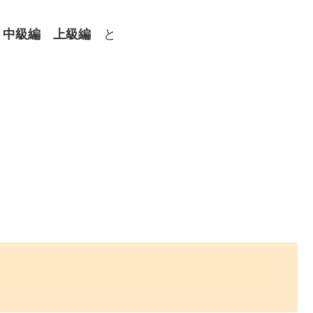
 中級編 上級編
と
！