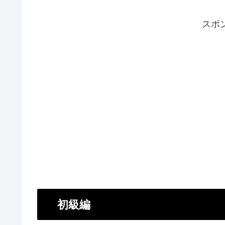
スポ
初級編