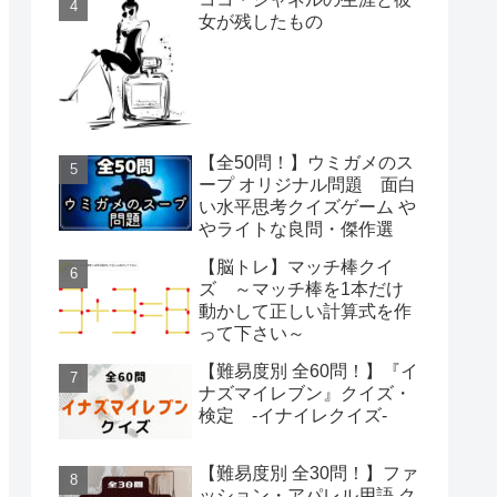
女が残したもの
【全50問！】ウミガメのス
ープ オリジナル問題 面白
い水平思考クイズゲーム や
やライトな良問・傑作選
【脳トレ】マッチ棒クイ
ズ ～マッチ棒を1本だけ
動かして正しい計算式を作
って下さい～
【難易度別 全60問！】『イ
ナズマイレブン』クイズ・
検定 -イナイレクイズ-
【難易度別 全30問！】ファ
ッション・アパレル用語 ク