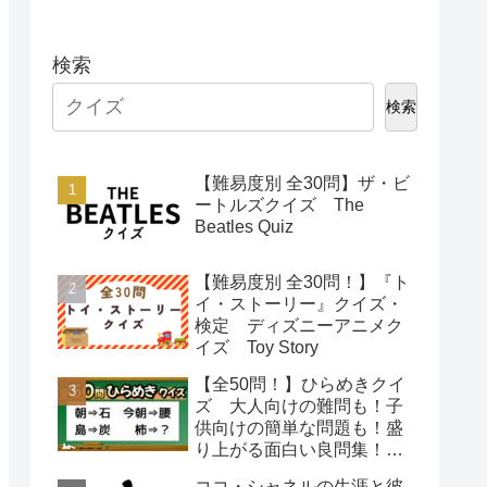
検索
検索
【難易度別 全30問】ザ・ビ
ートルズクイズ The
Beatles Quiz
【難易度別 全30問！】『ト
イ・ストーリー』クイズ・
検定 ディズニーアニメク
イズ Toy Story
【全50問！】ひらめきクイ
ズ 大人向けの難問も！子
供向けの簡単な問題も！盛
り上がる面白い良問集！
【脳トレで頭の体操】
ココ・シャネルの生涯と彼