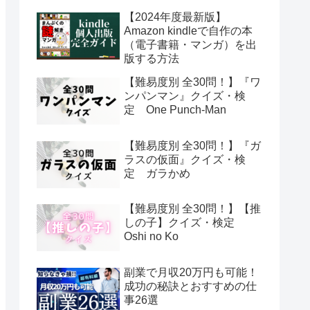
【2024年度最新版】
Amazon kindleで自作の本
（電子書籍・マンガ）を出
版する方法
【難易度別 全30問！】『ワ
ンパンマン』クイズ・検
定 One Punch-Man
【難易度別 全30問！】『ガ
ラスの仮面』クイズ・検
定 ガラかめ
【難易度別 全30問！】【推
しの子】クイズ・検定
Oshi no Ko
副業で月収20万円も可能！
成功の秘訣とおすすめの仕
事26選