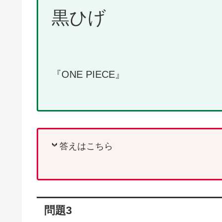
黒ひげ
『ONE PIECE』
答えはこちら
問題3