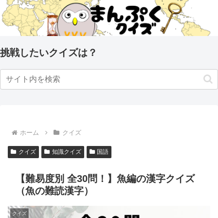
挑戦したいクイズは？
ホーム
クイズ
クイズ
知識クイズ
国語
【難易度別 全30問！】魚編の漢字クイズ
（魚の難読漢字）
クイズ