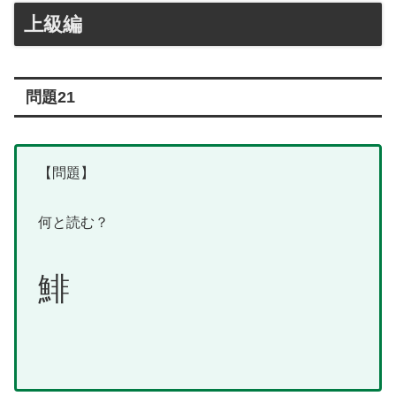
上級編
問題21
【問題】
何と読む？
鯡