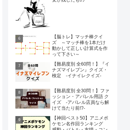
【脳トレ】マッチ棒クイ
ズ ～マッチ棒を1本だけ
動かして正しい計算式を作
って下さい～
【難易度別 全60問！】『イ
ナズマイレブン』クイズ・
検定 -イナイレクイズ-
【難易度別 全30問！】ファ
ッション・アパレル用語 ク
イズ -アパレル店員なら解
けて当たり前!?-
【神回ベスト50】アニメポ
ケモン名作回ランキング
感動・バトル・友情・コン