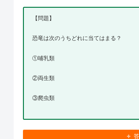
【問題】
恐竜は次のうちどれに当てはまる？
①哺乳類
②両生類
③爬虫類