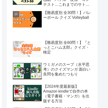
テスト…これまでのサトシ
の冒険から絶対観るべき50
【難易度別 全30問！】バレ
話を選出
ーボール クイズ Volleyball
【難易度別 全60問！】『と
っとこハム太郎』クイズ・
検定
ウミガメのスープ（水平思
考）のクイズマンガ 面白い
良問を集めたつもり
【2024年度最新版】
Amazon kindleで自作の本
（電子書籍・マンガ）を出
版する方法