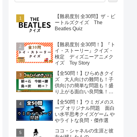
【難易度別 全30問】ザ・ビ
ートルズクイズ The
Beatles Quiz
【難易度別 全30問！】『ト
イ・ストーリー』クイズ・
検定 ディズニーアニメク
イズ Toy Story
【全50問！】ひらめきクイ
ズ 大人向けの難問も！子
供向けの簡単な問題も！盛
り上がる面白い良問集！
【脳トレで頭の体操】
【全50問！】ウミガメのス
ープ オリジナル問題 面白
い水平思考クイズゲーム や
やライトな良問・傑作選
ココ・シャネルの生涯と彼
女が残したもの