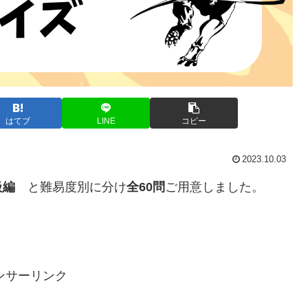
はてブ
LINE
コピー
2023.10.03
級編
と難易度別に分け
全60問
ご用意しました。
ンサーリンク