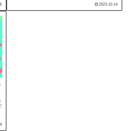
の柚子と蜂蜜だけで作られている...
6
2023.10.14
あ
は
で
4