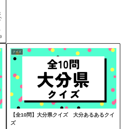
は
で
空
9
クイズ
イ
【全10問】大分県クイズ 大分あるあるクイ
ズ