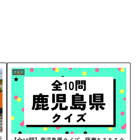
クイズ
元