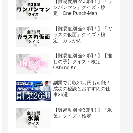
【難易度別 全30問！】『ワ
ンパンマン』クイズ・検
定 One Punch-Man
【難易度別 全30問！】『ガ
ラスの仮面』クイズ・検
定 ガラかめ
【難易度別 全30問！】【推
しの子】クイズ・検定
Oshi no Ko
副業で月収20万円も可能！
成功の秘訣とおすすめの仕
事26選
【難易度別 全30問！】『氷
菓』クイズ・検定