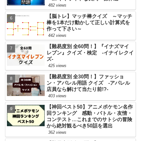
482 views
【脳トレ】マッチ棒クイズ ～マッチ
棒を1本だけ動かして正しい計算式を
作って下さい～
442 views
【難易度別 全60問！】『イナズマイ
レブン』クイズ・検定 -イナイレクイ
ズ-
425 views
【難易度別 全30問！】ファッショ
ン・アパレル用語 クイズ -アパレル
店員なら解けて当たり前!?-
403 views
【神回ベスト50】アニメポケモン名作
回ランキング 感動・バトル・友情・
コンテスト…これまでのサトシの冒険
から絶対観るべき50話を選出
362 views