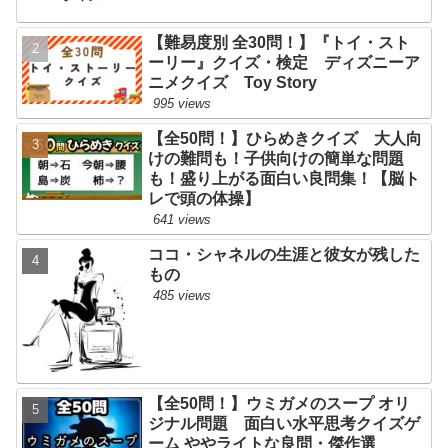
【難易度別 全30問！】『トイ・スト
ーリー』クイズ・検定 ディズニーア
ニメクイズ Toy Story
995 views
【全50問！】ひらめきクイズ 大人向
けの難問も！子供向けの簡単な問題
も！盛り上がる面白い良問集！【脳ト
レで頭の体操】
641 views
ココ・シャネルの生涯と彼女が残した
もの
485 views
【全50問！】ウミガメのスープ オリ
ジナル問題 面白い水平思考クイズゲ
ーム ややライトな良問・傑作選