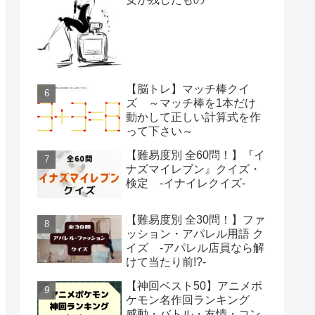
【脳トレ】マッチ棒クイ
ズ ～マッチ棒を1本だけ
動かして正しい計算式を作
って下さい～
【難易度別 全60問！】『イ
ナズマイレブン』クイズ・
検定 -イナイレクイズ-
【難易度別 全30問！】ファ
ッション・アパレル用語 ク
イズ -アパレル店員なら解
けて当たり前!?-
【神回ベスト50】アニメポ
ケモン名作回ランキング
感動・バトル・友情・コン