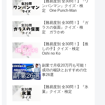
【難易度別 全30問！】『ワ
ンパンマン』クイズ・検
定 One Punch-Man
【難易度別 全30問！】『ガ
ラスの仮面』クイズ・検
定 ガラかめ
【難易度別 全30問！】【推
しの子】クイズ・検定
Oshi no Ko
副業で月収20万円も可能！
成功の秘訣とおすすめの仕
事26選
【難易度別 全30問！】『氷
菓』クイズ・検定