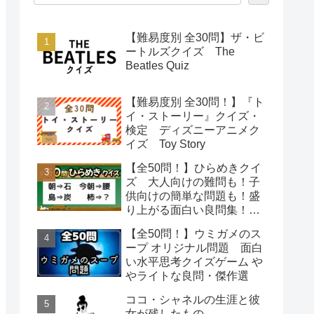
【難易度別 全30問】ザ・ビ
ートルズクイズ The
Beatles Quiz
【難易度別 全30問！】『ト
イ・ストーリー』クイズ・
検定 ディズニーアニメク
イズ Toy Story
【全50問！】ひらめきクイ
ズ 大人向けの難問も！子
供向けの簡単な問題も！盛
り上がる面白い良問集！
【脳トレで頭の体操】
【全50問！】ウミガメのス
ープ オリジナル問題 面白
い水平思考クイズゲーム や
やライトな良問・傑作選
ココ・シャネルの生涯と彼
女が残したもの