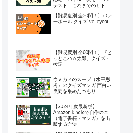
テスト…これまでのサトシ
の冒険から絶対観るべき50
【難易度別 全30問！】バレ
話を選出
ーボール クイズ Volleyball
【難易度別 全60問！】『と
っとこハム太郎』クイズ・
検定
ウミガメのスープ（水平思
考）のクイズマンガ 面白い
良問を集めたつもり
【2024年度最新版】
Amazon kindleで自作の本
（電子書籍・マンガ）を出
版する方法