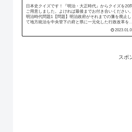
日本史クイズです！『明治・大正時代』からクイズを20
ご用意しました。よければ最後までお付き合いください
明治時代問題1【問題】明治政府がそれまでの藩を廃止し
て地方統治を中央管下の府と県に一元化した行政改革を
という？問題2【問題】1871...
2023.01.0
スポ