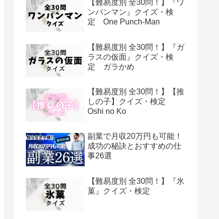
【難易度別 全30問！】『ワ
ンパンマン』クイズ・検
定 One Punch-Man
【難易度別 全30問！】『ガ
ラスの仮面』クイズ・検
定 ガラかめ
【難易度別 全30問！】【推
しの子】クイズ・検定
Oshi no Ko
副業で月収20万円も可能！
成功の秘訣とおすすめの仕
事26選
【難易度別 全30問！】『氷
菓』クイズ・検定