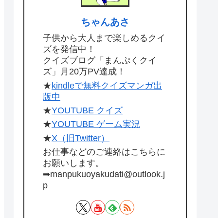
ちゃんあさ
子供から大人まで楽しめるクイ
ズを発信中！
クイズブログ「まんぷくクイ
ズ」月20万PV達成！
★
kindleで無料クイズマンガ出
版中
★
YOUTUBE クイズ
★
YOUTUBE ゲーム実況
★
X（旧Twitter）
お仕事などのご連絡はこちらに
お願いします。
➡manpukuoyakudati@outlook.j
p