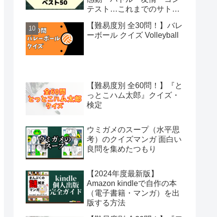
テスト…これまでのサトシ
の冒険から絶対観るべき50
【難易度別 全30問！】バレ
話を選出
ーボール クイズ Volleyball
【難易度別 全60問！】『と
っとこハム太郎』クイズ・
検定
ウミガメのスープ（水平思
考）のクイズマンガ 面白い
良問を集めたつもり
【2024年度最新版】
Amazon kindleで自作の本
（電子書籍・マンガ）を出
版する方法