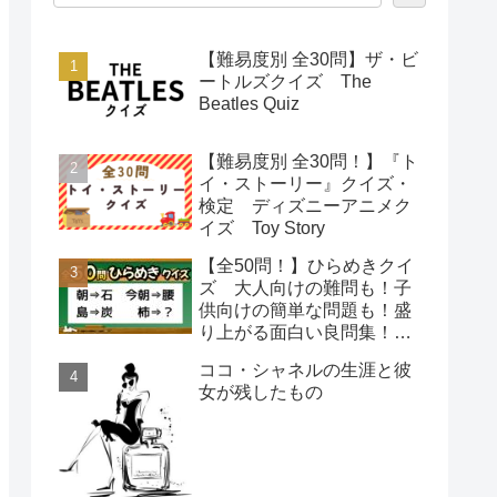
【難易度別 全30問】ザ・ビ
ートルズクイズ The
Beatles Quiz
【難易度別 全30問！】『ト
イ・ストーリー』クイズ・
検定 ディズニーアニメク
イズ Toy Story
【全50問！】ひらめきクイ
ズ 大人向けの難問も！子
供向けの簡単な問題も！盛
り上がる面白い良問集！
【脳トレで頭の体操】
ココ・シャネルの生涯と彼
女が残したもの