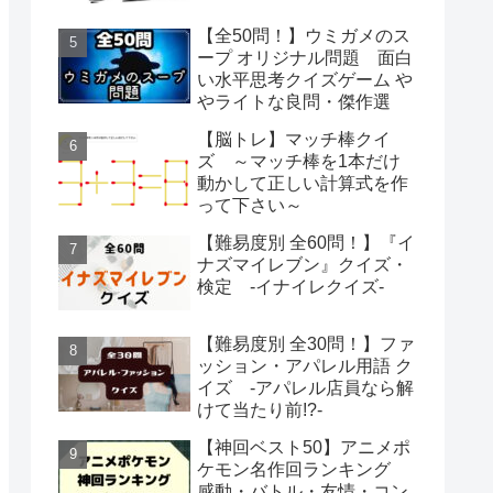
【全50問！】ウミガメのス
ープ オリジナル問題 面白
い水平思考クイズゲーム や
やライトな良問・傑作選
【脳トレ】マッチ棒クイ
ズ ～マッチ棒を1本だけ
動かして正しい計算式を作
って下さい～
【難易度別 全60問！】『イ
ナズマイレブン』クイズ・
検定 -イナイレクイズ-
【難易度別 全30問！】ファ
ッション・アパレル用語 ク
イズ -アパレル店員なら解
けて当たり前!?-
【神回ベスト50】アニメポ
ケモン名作回ランキング
感動・バトル・友情・コン