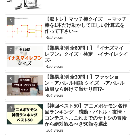
【脳トレ】マッチ棒クイズ ～マッチ
棒を1本だけ動かして正しい計算式を
作って下さい～
459 views
【難易度別 全60問！】『イナズマイ
レブン』クイズ・検定 -イナイレクイ
ズ-
436 views
【難易度別 全30問！】ファッショ
ン・アパレル用語 クイズ -アパレル
店員なら解けて当たり前!?-
404 views
【神回ベスト50】アニメポケモン名作
回ランキング 感動・バトル・友情・
コンテスト…これまでのサトシの冒険
から絶対観るべき50話を選出
364 views