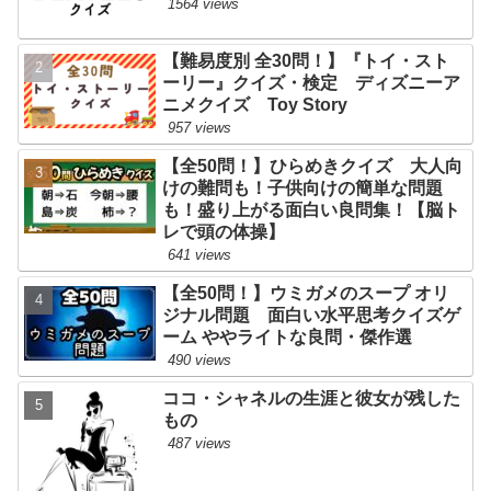
1564 views
【難易度別 全30問！】『トイ・スト
ーリー』クイズ・検定 ディズニーア
ニメクイズ Toy Story
957 views
【全50問！】ひらめきクイズ 大人向
けの難問も！子供向けの簡単な問題
も！盛り上がる面白い良問集！【脳ト
レで頭の体操】
641 views
【全50問！】ウミガメのスープ オリ
ジナル問題 面白い水平思考クイズゲ
ーム ややライトな良問・傑作選
490 views
ココ・シャネルの生涯と彼女が残した
もの
487 views