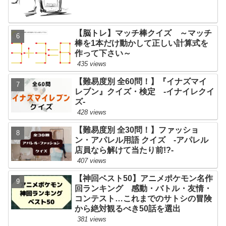
【脳トレ】マッチ棒クイズ ～マッチ
棒を1本だけ動かして正しい計算式を
作って下さい～
435 views
【難易度別 全60問！】『イナズマイ
レブン』クイズ・検定 -イナイレクイ
ズ-
428 views
【難易度別 全30問！】ファッショ
ン・アパレル用語 クイズ -アパレル
店員なら解けて当たり前!?-
407 views
【神回ベスト50】アニメポケモン名作
回ランキング 感動・バトル・友情・
コンテスト…これまでのサトシの冒険
から絶対観るべき50話を選出
381 views