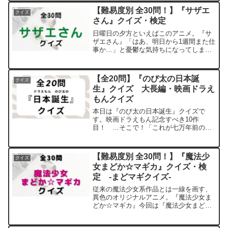
ば最後までお付き合いください。※ネタ
【難易度別 全30問！】『サザエ
クイズ
バレあります。ご注意...
さん』クイズ・検定
日曜日の夕方といえばこのアニメ。『サ
ザエさん』「はあ、明日から1週間また仕
事か…」と憂鬱な気持ちになってしまう
方も多いのでは？（笑）今回は『サザエ
さん』のクイズを 初級編 中級編 上
級編 と難易度別に分け30問ご用意しま
【全20問】『のび太の日本誕
クイズ
した。出題範囲は原作...
生』クイズ 大長編・映画ドラえ
もんクイズ
本日は『のび太の日本誕生』クイズで
す。映画ドラえもん記念すべき10作
目！ …そこで！「これが七万年前の日
本！？」ドラえもんが様々な役を演じて
裁判するシーンは面白すぎます（笑）問
題は全部で20問。よければ最後までお付
【難易度別 全30問！】『魔法少
クイズ
き合いください。『のび太の...
女まどか☆マギカ』クイズ・検
定 -まどマギクイズ-
従来の魔法少女系作品とは一線を画す、
異色のオリジナルアニメ。『魔法少女ま
どか☆マギカ』今回は『魔法少女まどか
☆マギカ』のクイズを 初級編 中級
編 上級編 と難易度別に分け30問ご用