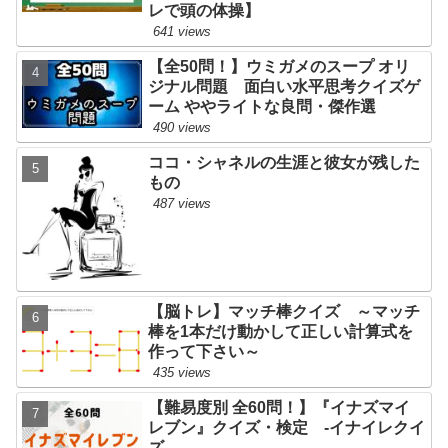
レで頭の体操】
641 views
【全50問！】ウミガメのスープ オリ
ジナル問題 面白い水平思考クイズゲ
ーム ややライトな良問・傑作選
490 views
ココ・シャネルの生涯と彼女が残した
もの
487 views
【脳トレ】マッチ棒クイズ ～マッチ
棒を1本だけ動かして正しい計算式を
作って下さい～
435 views
【難易度別 全60問！】『イナズマイ
レブン』クイズ・検定 -イナイレクイ
ズ-