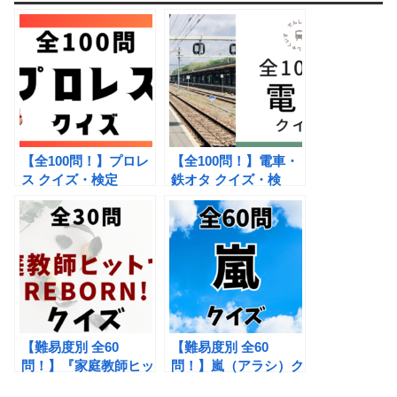
【全100問！】プロレ
【全100問！】電車・
ス クイズ・検定
鉄オタ クイズ・検
定 鉄道ファン向けの
難問
【難易度別 全60
【難易度別 全60
問！】『家庭教師ヒッ
問！】嵐（アラシ）ク
トマンREBORN!』ク
イズ・検定 ジャニー