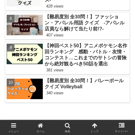
428 views
【難易度別 全30問！】ファッショ
ン・アパレル用語 クイズ -アパレル
店員なら解けて当たり前!?-
407 views
【神回ベスト50】アニメポケモン名作
回ランキング 感動・バトル・友情・
コンテスト…これまでのサトシの冒険
から絶対観るべき50話を選出
381 views
【難易度別 全30問！】バレーボール
クイズ Volleyball
340 views
お問い合わせ（問題不備等）
プライバシーポリシー
メニュー
ホーム
検索
トップ
サイドバー