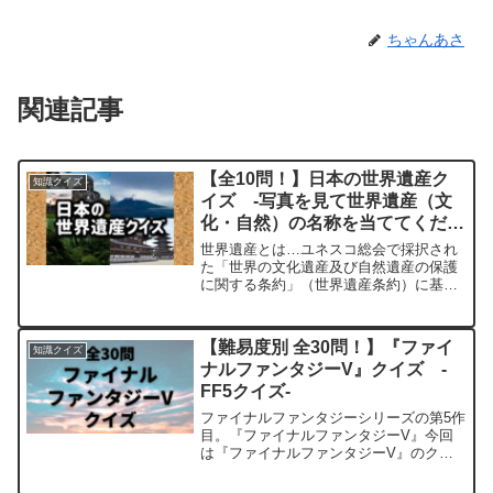
ちゃんあさ
関連記事
【全10問！】日本の世界遺産ク
知識クイズ
イズ -写真を見て世界遺産（文
化・自然）の名称を当ててくださ
い-
世界遺産とは…ユネスコ総会で採択され
た「世界の文化遺産及び自然遺産の保護
に関する条約」（世界遺産条約）に基づ
いて世界遺産リスト（世界遺産一覧表）
に登録された、文化財、景観、自然な
ど、人類が共有すべき「顕著な普遍的価
【難易度別 全30問！】『ファイ
知識クイズ
値」を持つ物件のこと引用元...
ナルファンタジーV』クイズ -
FF5クイズ-
ファイナルファンタジーシリーズの第5作
目。『ファイナルファンタジーV』今回
は『ファイナルファンタジーV』のクイ
ズを 初級編 中級編 上級編 と難易
度別に分け30問ご用意しました。よけれ